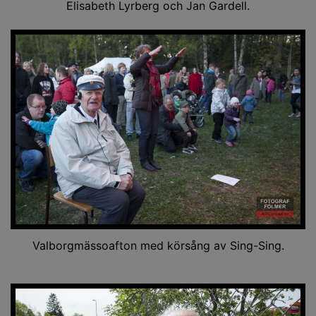
Elisabeth Lyrberg och Jan Gardell.
Valborgmässoafton med körsång av Sing-Sing.