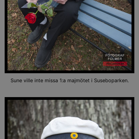
Sune ville inte missa 1:a majmötet i Suseboparken.