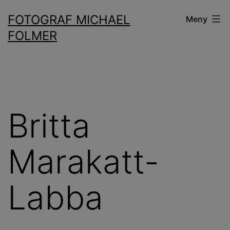
Hoppa
FOTOGRAF MICHAEL
Meny
till
FOLMER
innehåll
Britta
Marakatt-
Labba