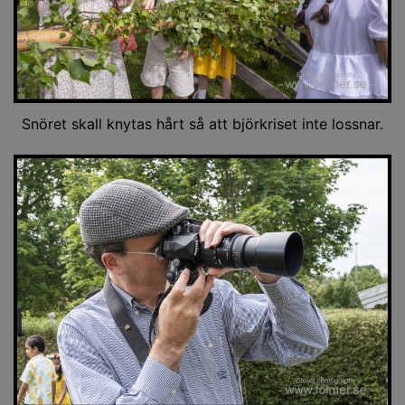
Snöret skall knytas hårt så att björkriset inte lossnar.