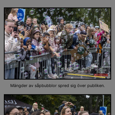
Mängder av såpbubblor spred sig över publiken.