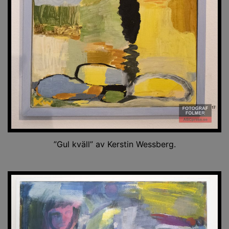
”Gul kväll” av Kerstin Wessberg.