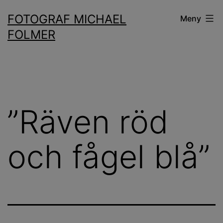
Hoppa
FOTOGRAF MICHAEL
Meny
till
FOLMER
innehåll
”Räven röd
och fågel blå”