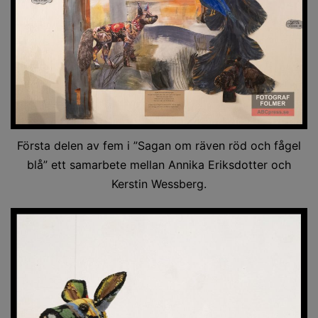
Första delen av fem i ”Sagan om räven röd och fågel
blå” ett samarbete mellan Annika Eriksdotter och
Kerstin Wessberg.