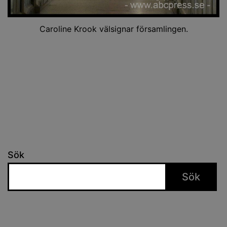
Caroline Krook välsignar församlingen.
Sök
Sök