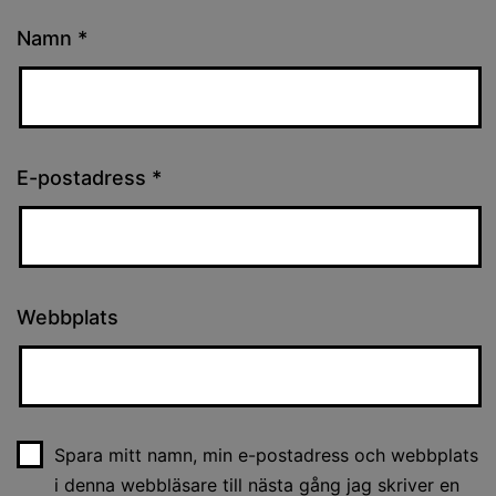
Namn
*
E-postadress
*
Webbplats
Spara mitt namn, min e-postadress och webbplats
i denna webbläsare till nästa gång jag skriver en