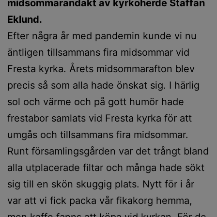
midsommarandakt av kyrkoherde Staffan
Eklund.
Efter några år med pandemin kunde vi nu
äntligen tillsammans fira midsommar vid
Fresta kyrka. Årets midsommarafton blev
precis så som alla hade önskat sig. I härlig
sol och värme och på gott humör hade
frestabor samlats vid Fresta kyrka för att
umgås och tillsammans fira midsommar.
Runt församlingsgården var det trångt bland
alla utplacerade filtar och många hade sökt
sig till en skön skuggig plats. Nytt för i år
var att vi fick packa vår fikakorg hemma,
men kaffe fanns att köpa vid kyrkan. För de