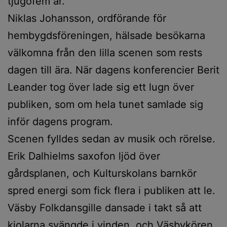
tjugofem år.
Niklas Johansson, ordförande för
hembygdsföreningen, hälsade besökarna
välkomna från den lilla scenen som rests
dagen till ära. När dagens konferencier Berit
Leander tog över lade sig ett lugn över
publiken, som om hela tunet samlade sig
inför dagens program.
Scenen fylldes sedan av musik och rörelse.
Erik Dalhielms saxofon ljöd över
gårdsplanen, och Kulturskolans barnkör
spred energi som fick flera i publiken att le.
Väsby Folkdansgille dansade i takt så att
kjolarna svängde i vinden, och Väsbykören