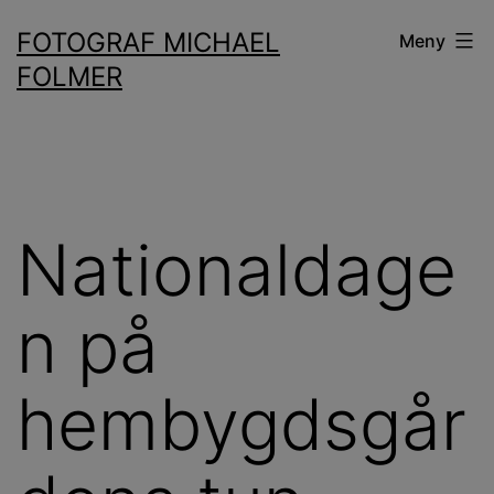
Hoppa
FOTOGRAF MICHAEL
Meny
till
FOLMER
innehåll
Nationaldage
n på
hembygdsgår